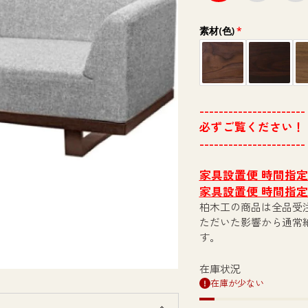
素材(色)
----------------------
必ずご覧ください！
----------------------
家具設置便 時間指
家具設置便 時間指
柏木工の商品は全品受
ただいた影響から通常
す。
在庫状況
在庫が少ない