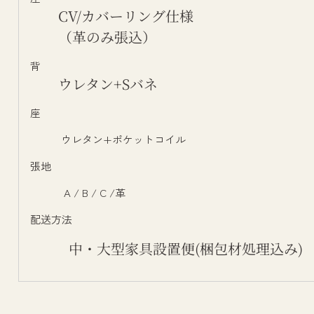
CV/カバーリング仕様
（革のみ張込）
背
ウレタン+Sバネ
座
ウレタン+ポケットコイル
張地
A / B / C /革
配送方法
中・大型家具設置便(梱包材処理込み)