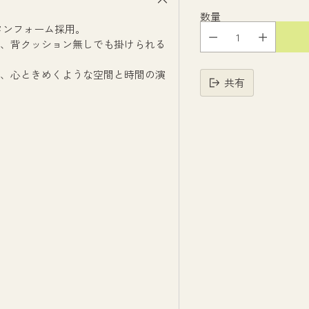
数量
タンフォーム採用。
、背クッション無しでも掛けられる
、心ときめくような空間と時間の演
共有
読
み
込
み
中