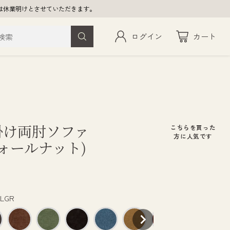
返事は休業明けとさせていただきます。
ログイン
カート
検索
人掛け両肘ソファ
こちらを買った
方に人気です
ウォールナット)
LGR