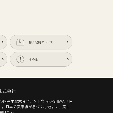
搬入経路について
その他
株式会社
の国産木製家具ブランドならKASHIWA『柏
)』。日本の美意識が息づく心地よく、美し
届けたい。