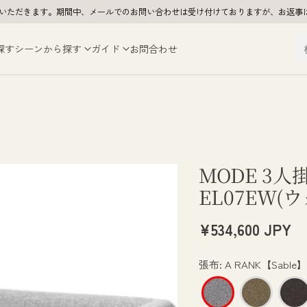
夏季休業をいただきます。期間中、メールでのお問い合わせは受け付けておりますが、お
探す
シーンから探す
ガイド
お問合わせ
MODE 3
EL07EW(
¥534,600 JPY
通
常
張布
:
A RANK【Sable】
価
格