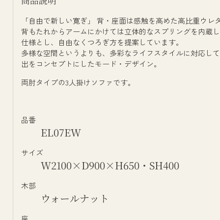
商品説明
「自由で新しい寛ぎ」 背・座面は感触を高めた高比重ウレ
背もたれからアームにかけては立体的なスプリングを内蔵し
仕様とし、自由なくつろぎ方を提案しています。
多様な空間というよりも、多彩なライフスタイルに対応して
出をコンセプトにしたモード・デザイン。
両肘タイプの3人掛けソファです。
品番
EL07EW
サイズ
W2100×D900×H650・SH400
木部
ウォールナット
座