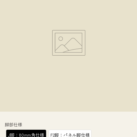
脚部仕様
J脚：80mm角仕様
F2脚：パネル脚仕様