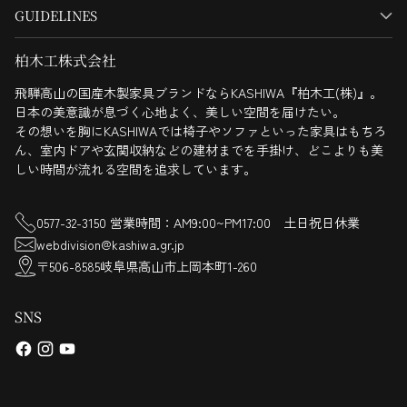
GUIDELINES
柏木工株式会社
飛騨高山の国産木製家具ブランドならKASHIWA『柏木工(株)』。
日本の美意識が息づく心地よく、美しい空間を届けたい。
その想いを胸にKASHIWAでは椅子やソファといった家具はもちろ
ん、室内ドアや玄関収納などの建材までを手掛け、どこよりも美
しい時間が流れる空間を追求しています。
0577-32-3150 営業時間：AM9:00~PM17:00 土日祝日休業
webdivision@kashiwa.gr.jp
〒506-8585岐阜県高山市上岡本町1-260
SNS